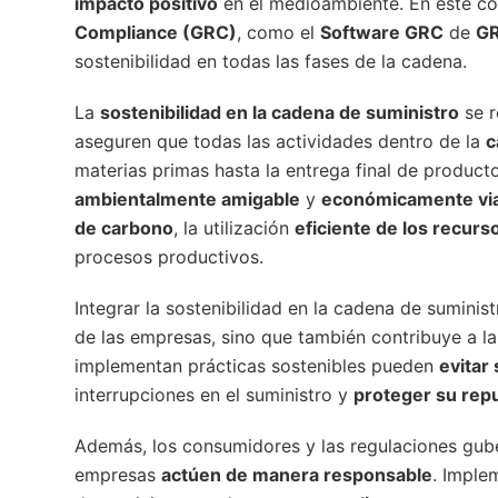
impacto positivo
en el medioambiente. En este co
Compliance (GRC)
, como el
Software GRC
de
GR
sostenibilidad en todas las fases de la cadena.
La
sostenibilidad en la cadena de suministro
se r
aseguren que todas las actividades dentro de la
c
materias primas hasta la entrega final de product
ambientalmente amigable
y
económicamente vi
de carbono
, la utilización
eficiente de los recurs
procesos productivos.
Integrar la sostenibilidad en la cadena de suminis
de las empresas, sino que también contribuye a l
implementan prácticas sostenibles pueden
evitar
interrupciones en el suministro y
proteger su rep
Además, los consumidores y las regulaciones gub
empresas
actúen de manera responsable
. Imple