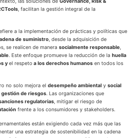
ntexto, las soluciones de
Governance, Risk &
CTools
, facilitan la gestión integral de la
efiere a la implementación de prácticas y políticas que
adena de suministro
, desde la adquisición de
os, se realicen de manera
socialmente responsable
,
able
. Este enfoque promueve la reducción de la
huella
os y
el respeto
a los derechos humanos
en todos los
tro no solo mejora el
desempeño ambiental
y
social
a
gestión de riesgos
. Las organizaciones que
 sanciones regulatorias
, mitigar el riesgo de
utación
frente a los consumidores y stakeholders.
ernamentales están exigiendo cada vez más que las
mentar una estrategia de sostenibilidad en la cadena