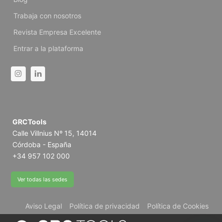
Trabaja con nosotros
Revista Empresa Excelente
Entrar a la plataforma
Instagram
Linkedin
GRCTools
Calle Villnius Nº 15, 14014
Córdoba - España
+34 957 102 000
Ver todas las sedes
Aviso Legal
Política de privacidad
Política de Cookies