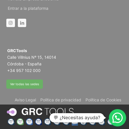
Entrar a la plataforma
Instagram
Linkedin
GRCTools
Calle Villnius Nº 15, 14014
Córdoba - España
+34 957 102 000
Ver todas las sedes
Aviso Legal
Política de privacidad
Política de Cookies
💬 ¿Necesitas ayuda?