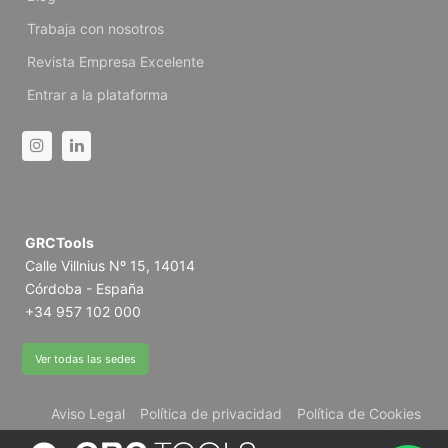
Trabaja con nosotros
Revista Empresa Excelente
Entrar a la plataforma
Instagram
Linkedin
GRCTools
Calle Villnius Nº 15, 14014
Córdoba - España
+34 957 102 000
Ver todas las sedes
Aviso Legal
Política de privacidad
Política de Cookies