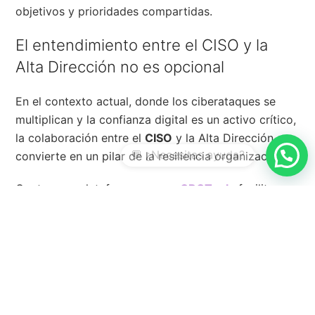
objetivos y prioridades compartidas.
El entendimiento entre el CISO y la
Alta Dirección no es opcional
En el contexto actual, donde los ciberataques se
multiplican y la confianza digital es un activo crítico,
la colaboración entre el
CISO
y la Alta Dirección se
convierte en un pilar de la resiliencia organizacional.
Contar con plataformas como
GRCTools
facilita
este proceso, permitiendo al
CISO
demostrar el
valor estratégico de la ciberseguridad y a la Alta
Dirección tomar decisiones informadas, proactivas y
alineadas con el futuro digital de la empresa.
Descubre cómo GRCTools puede ayudarte a lograrlo
con una solución diseñada para transformar la