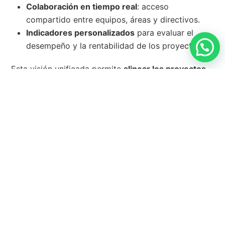
Colaboración en tiempo real
: acceso
compartido entre equipos, áreas y directivos.
Indicadores personalizados
para evaluar el
desempeño y la rentabilidad de los proyectos.
Esta visión unificada permite
alinear los proyectos
con la estrategia corporativa
, fortalecer la
gobernanza del portafolio
y mejorar la
capacidad
de respuesta ante los cambios
del entorno.
De la planificación al impacto con
la tecnología de GRCTools en el
Día Internacional de la Gestión de
Proyectos 2025
El
Día Internacional de la Gestión de Proyectos