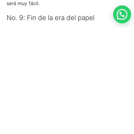
será muy fácil.
No. 9: Fin de la era del papel
En algunas organizaciones, el papel sigue siendo
protagonista de la función administrativa, comercial
y ejecutiva. El problema con ello, es que cuando las
organizaciones crecen, también crece de forma
exponencial el uso del papel, generando procesos
engorrosos, complicados, inseguros, y poco
amigables con el medio ambiente.
Pero si hablamos de la dificultad para encontrar la
información, y las dificultades de almacenamiento,
entenderemos la valiosa contribución de un
Software de Gestión Empresarial en una
organización.