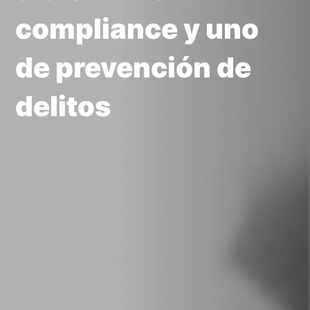
compliance y uno
de prevención de
delitos