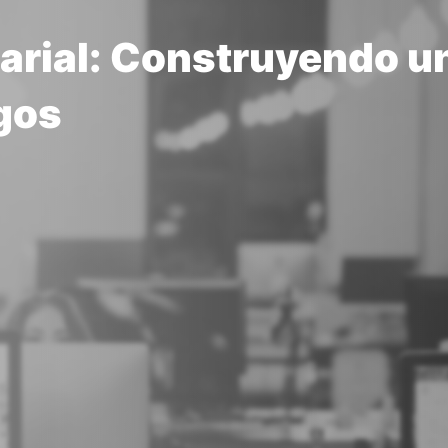
arial: Construyendo un
gos