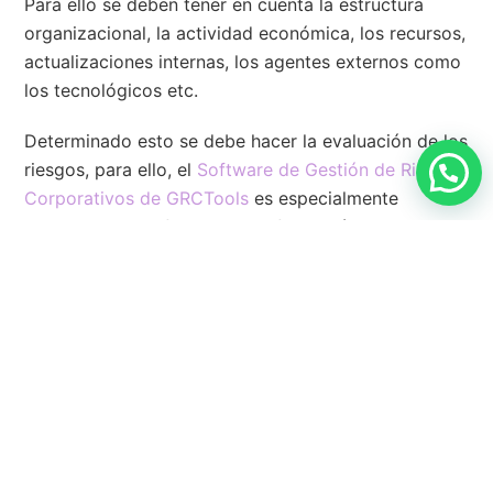
Para ello se deben tener en cuenta la estructura
organizacional, la actividad económica, los recursos,
actualizaciones internas, los agentes externos como
los tecnológicos etc.
Determinado esto se debe hacer la evaluación de los
riesgos, para ello, el
Software de Gestión de Riesgos
Corporativos de GRCTools
es especialmente
indicado ya que facilita la configuración de las
matrices y la alineación con toda la organización.
Los recursos empleados para llevar a cabo una
gestión de riesgos eficiente se verán reducidos al
mínimo, mejorando además el rendimiento del
sistema.