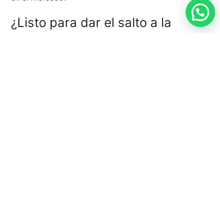
¿Listo para dar el salto a la
gestión moderna de riesgos?
GRCTools
ofrece soluciones avanzadas de software
GRC diseñadas para optimizar la gestión de riesgos
corporativos en cualquier tipo de organización.
Contacta con nosotros hoy mismo y descubre cómo
nuestras herramientas pueden ayudarte a integrar
una plataforma de GRC que revolucione tu enfoque
hacia la gobernanza, el riesgo y el cumplimiento
normativo.