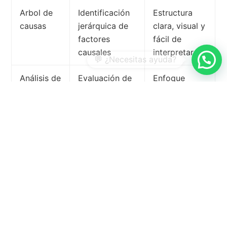
Arbol de
Identificación
Estructura
causas
jerárquica de
clara, visual y
factores
fácil de
causales
interpretar
Análisis de
Evaluación de
Enfoque
modos y
fallos
preventivo en
efectos de
potenciales en
lugar de
falla
procesos o
reactivo
(FMEA)
productos
Método 5
Preguntas
Sencillo de
porqués
sucesivas
aplicar, pero
hasta
menos
encontrar la
detallado
causa raíz