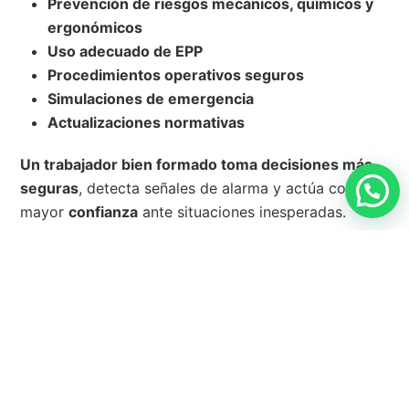
Prevención de riesgos mecánicos, químicos y
ergonómicos
Uso adecuado de EPP
Procedimientos operativos seguros
Simulaciones de emergencia
Actualizaciones normativas
Un trabajador bien formado toma decisiones más
seguras
, detecta señales de alarma y actúa con
mayor
confianza
ante situaciones inesperadas.
Implementar tecnología para la
gestión integral del riesgo
La digitalización ha redefinido la forma en que las
empresas gestionan sus riesgos. Hoy, la información
en papel, las hojas de cálculo aisladas o los sistemas
manuales ya no son suficientes para garantizar una