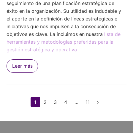
seguimiento de una planificación estratégica de
éxito en la organización. Su utilidad es indudable y
el aporte en la definición de líneas estratégicas e
iniciativas que nos impulsen a la consecución de
objetivos es clave. La incluimos en nuestra
lista de
herramientas y metodologías preferidas para la
gestión estratégica y operativa
Leer más
Page
1
Page
2
Page
3
Page
4
…
Page
11
Siguiente